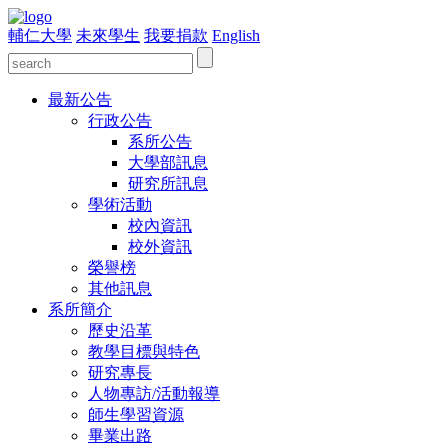
輔仁大學
未來學生
我要捐款
English
最新公告
行政公告
系所公告
大學部訊息
研究所訊息
學術活動
校內資訊
校外資訊
榮譽榜
其他訊息
系所簡介
歷史沿革
教學目標與特色
研究專長
人物專訪/活動報導
師生學習資源
畢業出路