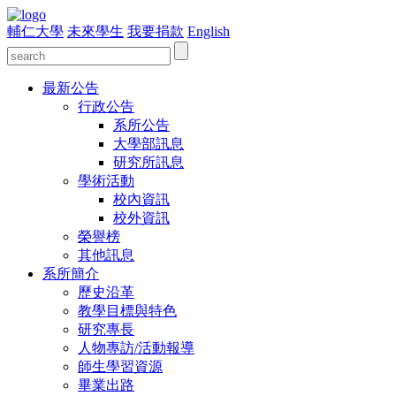
輔仁大學
未來學生
我要捐款
English
最新公告
行政公告
系所公告
大學部訊息
研究所訊息
學術活動
校內資訊
校外資訊
榮譽榜
其他訊息
系所簡介
歷史沿革
教學目標與特色
研究專長
人物專訪/活動報導
師生學習資源
畢業出路