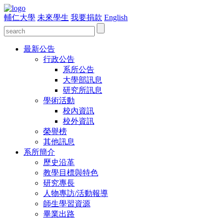
輔仁大學
未來學生
我要捐款
English
最新公告
行政公告
系所公告
大學部訊息
研究所訊息
學術活動
校內資訊
校外資訊
榮譽榜
其他訊息
系所簡介
歷史沿革
教學目標與特色
研究專長
人物專訪/活動報導
師生學習資源
畢業出路