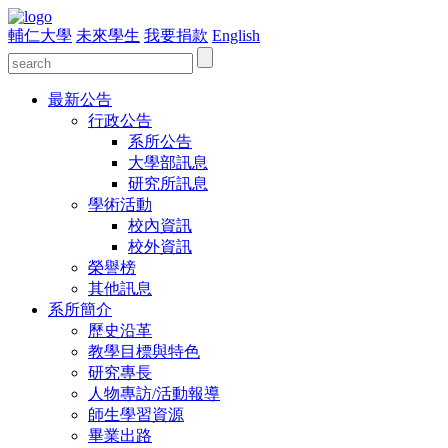
輔仁大學
未來學生
我要捐款
English
最新公告
行政公告
系所公告
大學部訊息
研究所訊息
學術活動
校內資訊
校外資訊
榮譽榜
其他訊息
系所簡介
歷史沿革
教學目標與特色
研究專長
人物專訪/活動報導
師生學習資源
畢業出路