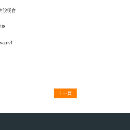
生說明會
Kf8
yg-nvf
上一頁