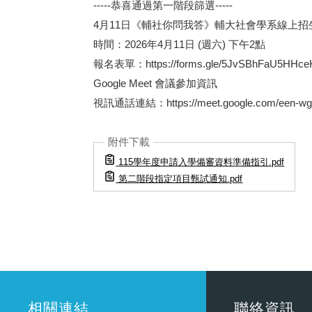
-----恭喜通過第一階段篩選-----
4月11日《輔社你問我答》輔大社會學系線上招
時間：2026年4月11日 (週六) 下午2點
報名表單：
https://forms.gle/5JvSBhFaU5HHce
Google Meet 會議參加資訊
視訊通話連結：
https://meet.google.com/een-wg
附件下載
115學年度申請入學備審資料準備指引.pdf
第二階段指定項目甄試通知.pdf
相關連結
聯絡資訊