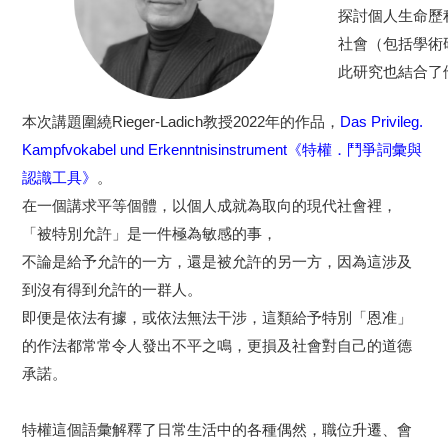
探討個人生命歷
社會（包括學術
此研究也結合了
本次講題圍繞Rieger-Ladich教授2022年的作品，
Das Privileg.
Kampfvokabel und Erkenntnisinstrument《特權．鬥爭詞彙與
認識工具》
。
在一個講求平等個體，以個人成就為取向的現代社會裡，
「被特別允
許」是一件極為敏感的事，
不論是給予允許的一方，還是被允許的另
一方，因為這涉及
到沒有得到允許的一群人。
即便是依法有據，
或依法無法干涉，這類給予特別「恩准」
的作法都常常令人發出不平
之鳴，更損及社會對自己的道德
承諾。
特權這個語彙解釋了日常生活中的各種偶然，職位升遷、會