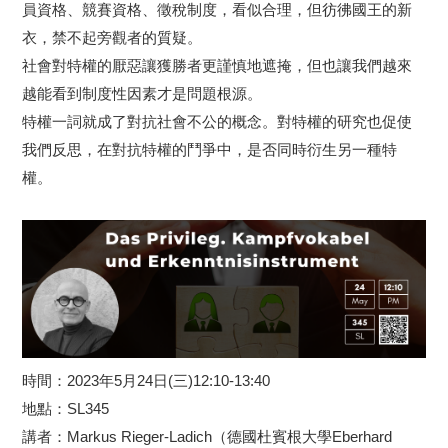
員資格、
競賽資格、徵稅制度，看似合理，但彷彿國王的新
衣，禁不起旁觀者
的質疑。
社會對特權的厭惡讓獲勝者更謹慎地遮掩，但也讓我們越來
越能看到制度性因素才是問題根源。
特權一詞就成了對抗社會不公的
概念。對特權的研究也促使
我們反思，在對抗特權的鬥爭中，是否同
時衍生另一種特
權。
時間：2023年5月24日(三)12:10-13:40
地點：SL345
講者：Markus Rieger-Ladich（德國杜賓根大學Eberhar
d