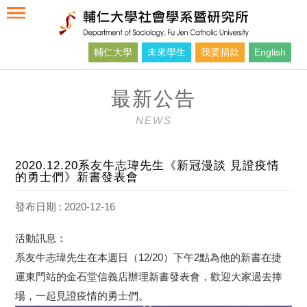
輔仁大學
未來學生
我要捐款
English
最新公告
NEWS
2020.12.20系友牛志瑋先生《新冠漫談 見證疫情
的勇士們》新書發表會
發布日期 : 2020-12-16
活動訊息：
系友
牛志瑋
先生在本週日（12/20）下午2點為他的新書在捷
運東門站的金石堂信義店辦理新書發表會，歡迎大家過去捧
場，一起見證疫情的勇士們。