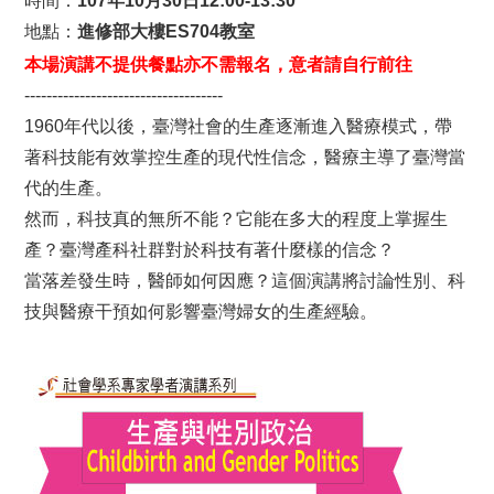
時間：
107年10月30日12:00-13:30
地點：
進修部大樓ES704教室
本場演講不提供餐點亦不需報名，意者請自行前往
------------------------------------
1960年代以後，臺灣社會的生產逐漸進入醫療模式，帶
著科技能有效掌控生產的現代性信念，醫療主導了臺灣當
代的生產。
然而，科技真的無所不能？它能在多大的程度上掌握生
產？臺灣產科社群對於科技有著什麼樣的信念？
當落差發生時，醫師如何因應？這個演講將討論性別、科
技與醫療干預如何影響臺灣婦女的生產經驗。