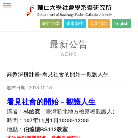
輔仁大學
未來學生
我要捐款
English
最新公告
NEWS
高教深耕計畫-看見社會的開始—觀護人生
發布日期 : 2018-10-18
看見社會的開始－觀護人生
講者：
林函霓
（臺灣新北地方檢察署觀護人）
時間：
107年11月1日10:00-12:00
地點：
伯達樓BS112教室