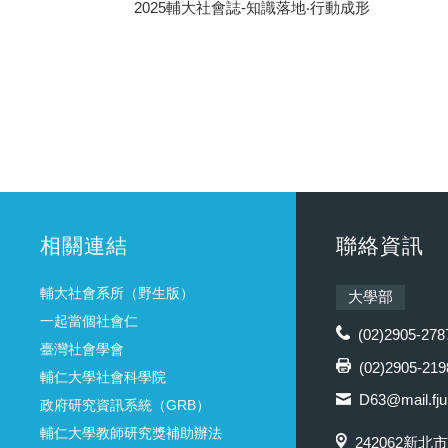
2025輔大社會誌-知識落地‧行動成形
相關連結
聯絡資訊
輔大社會系所（野生版）
大學部
一起當個社會仁
(02)2905-278
臺灣社會學會
(02)2905-219
輔仁大學社會科學院
D63@mail.fju
政府研究資訊系統（GRB）
輔仁大學教師研究獎補助辦法
242062新北