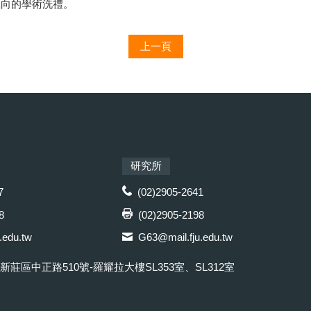
正向的學術洗禮。
上一頁
研究所
7
(02)2905-2641
8
(02)2905-2198
.edu.tw
G63@mail.fju.edu.tw
市新莊區中正路510號-羅耀拉大樓SL353室、SL312室