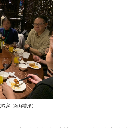
的晚宴（鍾錦慧攝）