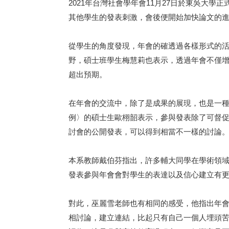
2021年台灣社會學年會11月27日於東吳大
其他學生的發表刺激，會後便開始加快論文的
從學生的角度發現，年會的確透過各樣形式的
野，碩士班學生梅慧莉也表示，透過年會不僅
超出預期。
在年會的交流中，除了是成果的展現，也是一
例〉的碩士生歐栩韶表示，參與發表除了可督
討會的公開發表，可以得到相當不一樣的討論
本系教師戴伯芬指出，許多輔大同學在學術領
發表參與年會會對學生的表達以及信心建立有
對此，巫麗雪老師也有相同的感受，他指出年
相討論，建立連結，比起只有自己一個人埋頭