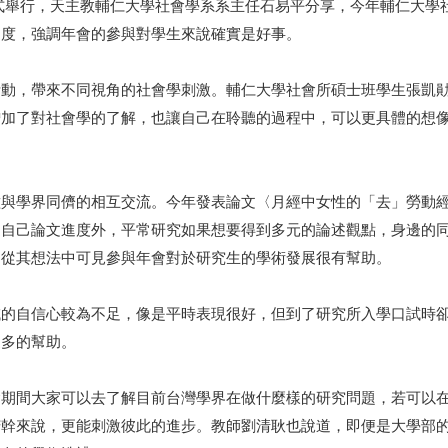
學正式舉行，天主教輔仁大學社會學系系主任石易平分享，今年輔仁大
進度，強調年會的參與對學生來說確實是好事。
活動，帶來不同視角的社會學刺激。輔仁大學社會所碩士班學生張凱
增加了對社會學的了解，也讓自己在聆聽的過程中，可以更具體的想
種與學界同儕的相互交流。今年發表論文〈月經中女性的「去」勞動
促自己論文進度外，平常研究如果想要得到多元的論述觀點，身邊的
。從其想法中可見參與年會對於研究生的學術發展很有幫助。
域的自信心較為不足，像是平時表現很好，但到了研究所入學口試時
更多的幫助。
會期間大家可以去了解目前台灣學界在做什麼樣的研究問題，若可以
苦幹來說，更能刺激彼此的進步。教師劉清耿也說道，即便是大學部